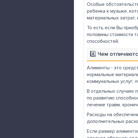
Особые обстоятельств
ребенка к музыке, кот
материальных затрат, 
То есть если Вы приоб
половины стоимости та
способностей.
4️⃣ Чем отличают
Алименты - это средст
нормальные материаль
коммунальных услуг, 
В отдельных случаях 
по развитию способнос
лечение травм, хрони
Расходы на обеспечен
дополнительных расхо
Если размер алименто