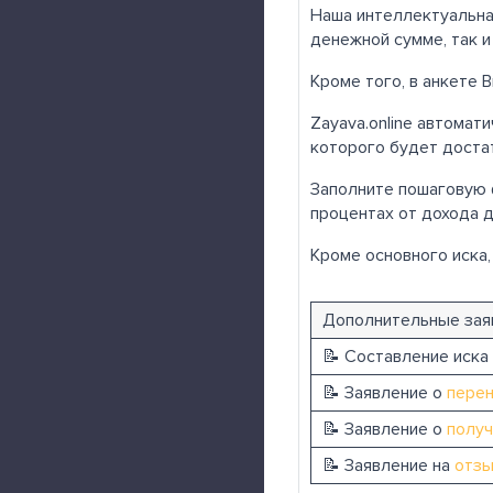
Наша интеллектуальна
денежной сумме, так и
Кроме того, в анкете 
Zayava.online автомат
которого будет достат
Заполните пошаговую
процентах от дохода 
Кроме основного иска,
Дополнительные зая
📝 Составление иска
📝 Заявление о
перен
📝 Заявление о
получ
📝 Заявление на
отзы