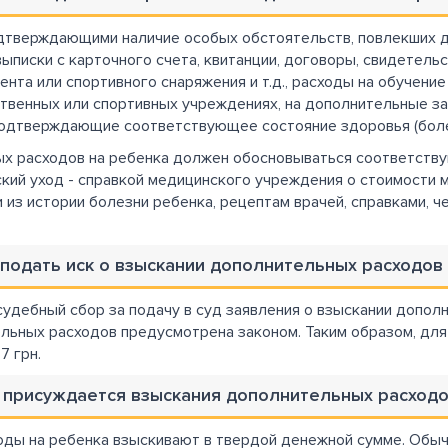
дтверждающими наличие особых обстоятельств, повлекших до
ыписки с карточного счета, квитанции, договоры, свидетель
нта или спортивного снаряжения и т.д., расходы на обучение
твенных или спортивных учреждениях, на дополнительные з
подтверждающие соответствующее состояние здоровья (болез
х расходов на ребенка должен обосновываться соответству
ий уход - справкой медицинского учреждения о стоимости мед
и из истории болезни ребенка, рецептам врачей, справками, 
т подать иск о взыскании дополнительных расходов
судебный сбор за подачу в суд заявления о взыскании дополн
льных расходов предусмотрена законом. Таким образом, для 
7 грн.
 присуждается взыскания дополнительных расходо
ды на ребенка взыскивают в твердой денежной сумме. Обы