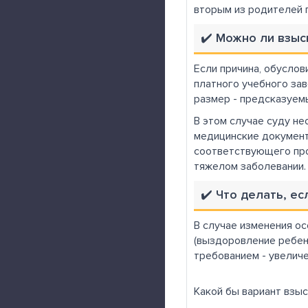
вторым из родителей 
✔️ Можно ли взы
Если причина, обусло
платного учебного за
размер - предсказуем
В этом случае суду н
медицинские документ
соответствующего про
тяжелом заболевании.
✔️ Что делать, е
В случае изменения о
(выздоровление ребенк
требованием - увелич
Какой бы вариант взыс