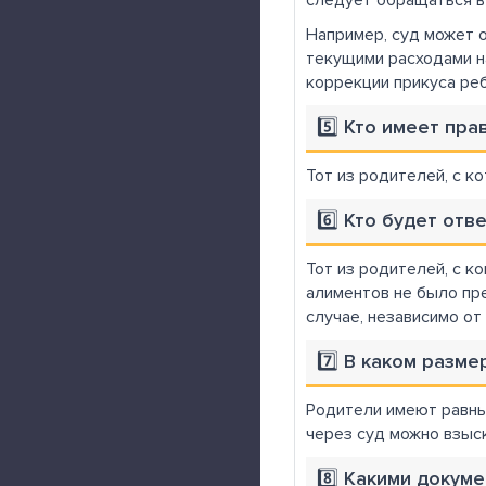
следует обращаться в 
Например, суд может о
текущими расходами н
коррекции прикуса ре
5️⃣ Кто имеет пр
Тот из родителей, с к
6️⃣ Кто будет от
Тот из родителей, с к
алиментов не было пр
случае, независимо от 
7️⃣ В каком разм
Родители имеют равны
через суд можно взыс
8️⃣ Какими докум