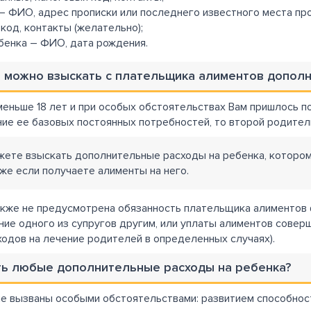
– ФИО, адрес прописки или последнего известного места про
код, контакты (желательно);
енка – ФИО, дата рождения.
ае можно взыскать с плательщика алиментов допол
меньше 18 лет и при особых обстоятельствах Вам пришлось п
ие ее базовых постоянных потребностей, то второй родител
жете взыскать дополнительные расходы на ребенка, которому
же если получаете алименты на него.
кже не предусмотрена обязанность плательщика алиментов
ние одного из супругов другим, или уплаты алиментов сове
ходов на лечение родителей в определенных случаях).
ть любые дополнительные расходы на ребенка?
ые вызваны особыми обстоятельствами: развитием способност