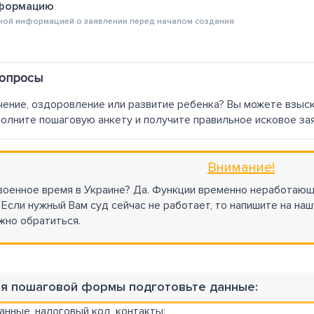
нформацию
ной информацией о заявлении перед началом создания
вопросы
чение, оздоровление или развитие ребенка? Вы можете взыс
олните пошаговую анкету и получите правильное исковое зая
Внимание!
 военное время в Украине? Да. Функции временно неработаю
 Если нужный Вам суд сейчас не работает, то напишите на на
жно обратиться.
ия пошаговой формы подготовьте данные:
анные, налоговый код, контакты;