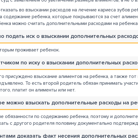
суд с заявлением об увеличении размера алиментов, а не о 
тказать во взыскании расходов на лечение кариеса зубов ре
а содержание ребенка, которые покрываются за счет алимент
бенка можно считать дополнительными расходами на ребенка
аво подать иск о взыскании дополнительных расход
оторым проживает ребенок.
ветчиком по иску о взыскании дополнительных расх
ого присуждено взыскание алиментов на ребенка, а также тот
едъявлено. То есть второй родитель обязан принимать участ
того, платит он алименты или нет.
ере можно взыскать дополнительные расходы на ре
е обязанности по содержанию ребенка, поэтому и дополнител
кать с другого родителя половину документально подтвержд
ентами доказать факт несения дополнительных рас