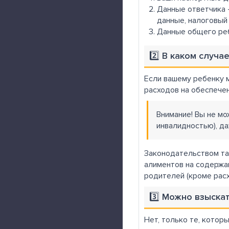
Данные ответчика 
данные, налоговый 
Данные общего реб
2️⃣ В каком случ
Если вашему ребенку 
расходов на обеспечен
Внимание! Вы не мо
инвалидностью), да
Законодательством та
алиментов на содержа
родителей (кроме рас
3️⃣ Можно взыска
Нет, только те, котор