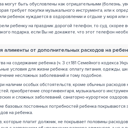
а могут быть обусловлены как отрицательными (болезнь, уве
орая требует покупки музыкального инструмента, или к опр
или ребенок нуждается в оздоровлении и отдыхе у моря или н
рели ребенку на праздник дорогой телефон, то суд, скорее 
кого подарка, если Вы не докажете, что этот телефон необх
ся алименты от дополнительных расходов на ребен
ва на содержание ребенка (ч. 3 ст.181 Семейного кодекса У
ные условия для жизни ребенка: оплату питания, одежды, ш
лечение несложных заболеваний и тому подобное.
при наличии особых обстоятельств, кроме обычных расходов 
тей, приобретение спортинвентаря, музыкального инструмент
ческих и сложных заболеваний, санаторно-курортное оздоров
ие базовых постоянных потребностей ребенка покрываются за
дов на ребенка.
в, которые платит должник, не покрывает половины расходов