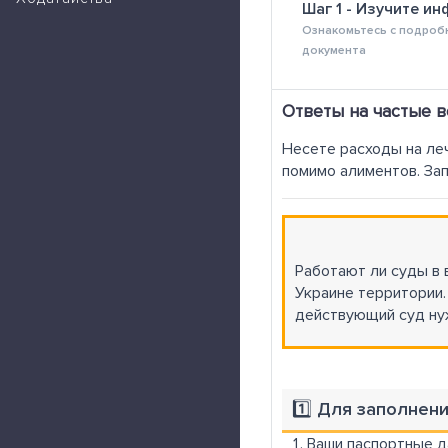
Шаг 1 - Изучите и
Ознакомьтесь с подроб
документа
Ответы на частые 
Несете расходы на ле
помимо алиментов. Зап
Работают ли суды в
Украине территории.
действующий суд ну
1️⃣ Для заполнен
Ваши паспортные д