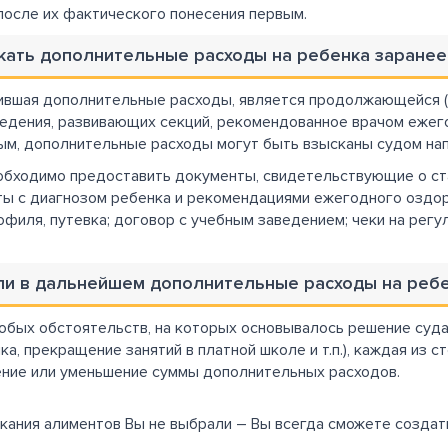
после их фактического понесения первым.
скать дополнительные расходы на ребенка заране
вившая дополнительные расходы, является продолжающейся (
ведения, развивающих секций, рекомендованное врачом ежег
ым, дополнительные расходы могут быть взысканы судом на
еобходимо предоставить документы, свидетельствующие о ста
ы с диагнозом ребенка и рекомендациями ежегодного оздоро
филя, путевка; договор с учебным заведением; чеки на регу
сли в дальнейшем дополнительные расходы на реб
собых обстоятельств, на которых основывалось решение суд
а, прекращение занятий в платной школе и т.п.), каждая из 
ение или уменьшение суммы дополнительных расходов.
кания алиментов Вы не выбрали – Вы всегда сможете создать 