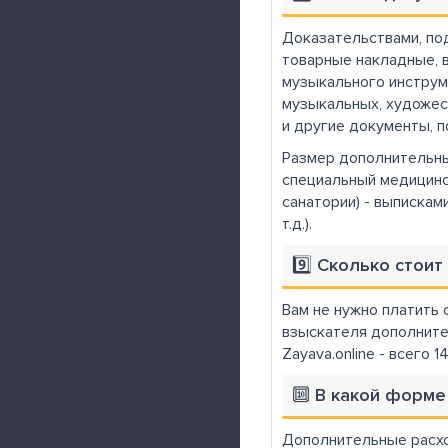
Доказательствами, по
товарные накладные, в
музыкального инструме
музыкальных, художес
и другие документы, 
Размер дополнительны
специальный медицинск
санатории) - выпискам
т.д.).
9️⃣ Сколько стои
Вам не нужно платить 
взыскателя дополните
Zayava.online - всего 14
🔟 В какой форме
Дополнительные расхо