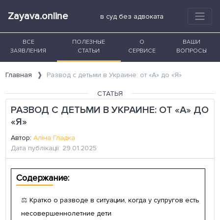
Zayava.online
в суд без адвоката
ВСЕ
ПОЛЕЗНЫЕ
О
ВАШИ
ЗАЯВЛЕНИЯ
СТАТЬИ
СЕРВИСЕ
ВОПРОСЫ
Главная
Развод с детьми в Украине: от «А» до «Я»
СТАТЬЯ
РАЗВОД С ДЕТЬМИ В УКРАИНЕ: ОТ «А» ДО
«Я»
Автор:
Аліна Гладка
Дата публікації: 29.01.2025
Содержание:
⚖️
Кратко о разводе в ситуации, когда у супругов есть
несовершеннолетние дети